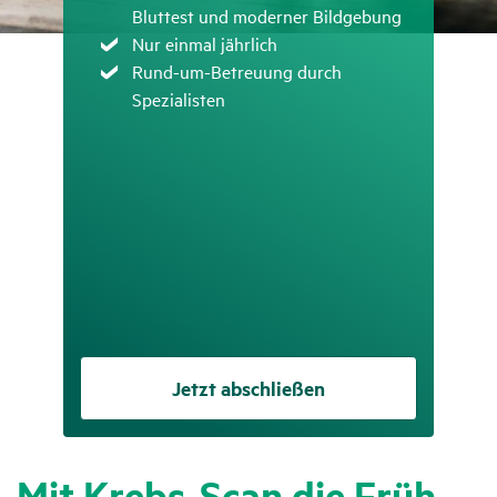
Bluttest und moderner Bildgebung
Zutreffend
Nur einmal jährlich
Zutreffend
Rund-um-Betreuung durch
Spezialisten
Jetzt abschließen
Mit Krebs-Scan die Früh­