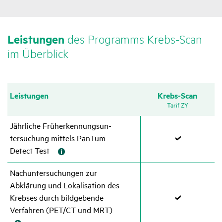
Leis­tungen
des Programms Krebs-Scan
im Über­blick
Leis­tungen
Krebs-Scan
Tarif ZY
Jähr­liche Früh­er­ken­nungs­un­
ter­su­chung mittels PanTum
Detect Test
Zutref­
fend
Nach­un­ter­su­chungen zur
Abklä­rung und Loka­li­sa­tion des
Krebses durch bild­ge­bende
Verfahren (PET/​​CT und MRT)
Zutref­