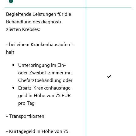
fend
Beglei­tende Leis­tungen für die
Behand­lung des diagnos­ti­
zierten Krebses:
- bei einem Kran­ken­haus­auf­ent­
halt
Unter­brin­gung im Ein-
oder Zwei­bett­zimmer mit
Chef­arzt­be­hand­lung oder
Zutref­
Ersatz-Kran­ken­haus­ta­ge­
fend
geld in Höhe von 75 EUR
pro Tag
- Trans­port­kosten
- Kurta­ge­geld in Höhe von 75