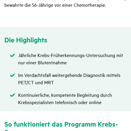
bewahrte die 56-Jährige vor einer Chemotherapie.
Die High­lights
Zutreffend
Jährliche Krebs-Früherkennungs-Untersuchung mit
nur einer Blutentnahme
Zutreffend
Im Verdachtsfall weitergehende Diagnostik mittels
PET/CT und MRT
Zutreffend
Kontinuierliche, kompetente Begleitung durch
Krebsspezialisten telefonisch oder online
So funk­tio­niert das Programm Krebs-