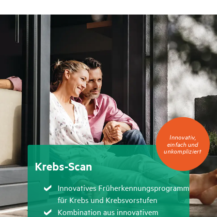
Innovativ,
Innovativ,
einfach
einfach und
und
unkompliziert
unkompliziert
Krebs-Scan
Zutreffend
Innovatives Früherkennungsprogramm
für Krebs und Krebsvorstufen
Zutreffend
Kombination aus innovativem