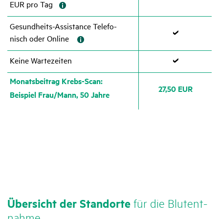
EUR pro Tag
Gesund­heits-Assis­tance Tele­fo­
nisch oder Online
Zutref­
fend
Keine Warte­zeiten
Zutref­
Monats­bei­trag Krebs-Scan:
fend
27,50 EUR
Beispiel Frau/​​Mann, 50 Jahre
Über­sicht der Stand­orte
für die Blut­ent­
nahme