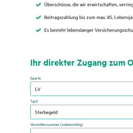
Zutreffend
Überschüsse, die wir erwirtschaften, verrin
Zutreffend
Beitragszahlung bis zum max. 85. Lebensja
Zutreffend
Es besteht lebenslanger Versicherungssch
Ihr direkter Zugang zum 
Sparte
Tarif
Vermittlernummer (siebenstellig)