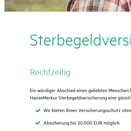
Ster­be­geld­ver­s
Recht­zeitig
Ein würdiger Abschied eines geliebten Menschen k
HanseMerkur Sterbegeldversicherung eine günst
Zutreffend
Wir bieten Ihnen Versicherungsschutz ohn
Zutreffend
Absicherung bis 20.000 EUR möglich