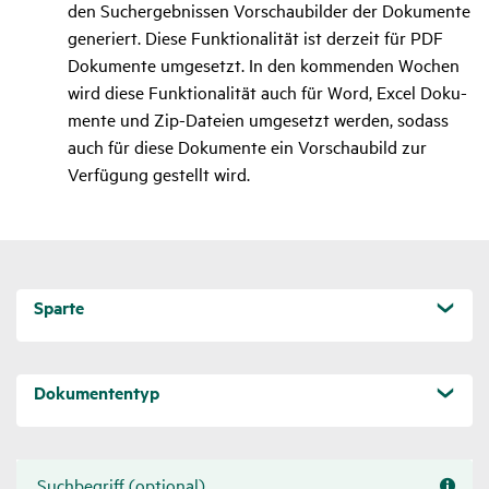
fend
den Such­ergeb­nissen Vorschau­bilder der Doku­mente
gene­riert. Diese Funk­tio­na­lität ist derzeit für PDF
Doku­mente umge­setzt. In den kommenden Wochen
wird diese Funk­tio­na­lität auch für Word, Excel Doku­
mente und Zip-Dateien umge­setzt werden, sodass
auch für diese Doku­mente ein Vorschau­bild zur
Verfü­gung gestellt wird.
Sparte
Filteroptionen
Dokumententyp
für
die
Suche
Suchbegriff (optional)