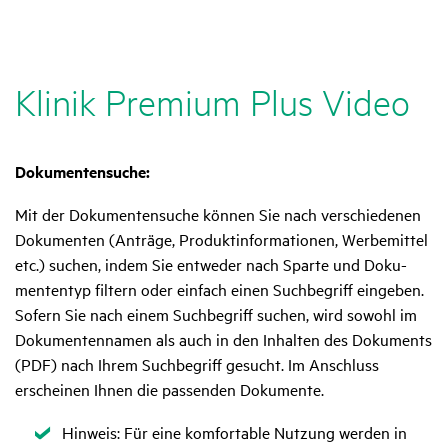
Klinik Premium Plus Video
Doku­men­ten­suche:
Mit der Doku­men­ten­suche können Sie nach verschie­denen
Doku­menten (Anträge, Produkt­in­for­ma­tionen, Werbe­mittel
etc.) suchen, indem Sie entweder nach Sparte und Doku­
men­tentyp filtern oder einfach einen Such­be­griff eingeben.
Sofern Sie nach einem Such­be­griff suchen, wird sowohl im
Doku­men­ten­namen als auch in den Inhalten des Doku­ments
(PDF) nach Ihrem Such­be­griff gesucht. Im Anschluss
erscheinen Ihnen die passenden Doku­mente.
Zutref­
Hinweis: Für eine komfor­table Nutzung werden in