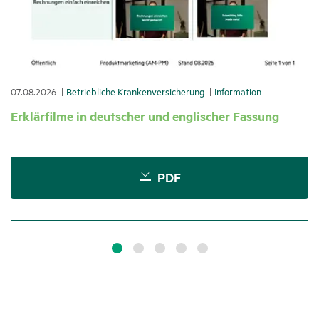
07.08.2026
Betrieb­liche Kran­ken­ver­si­che­rung
Infor­ma­tion
Erklär­filme in deut­scher und engli­scher Fassung
PDF