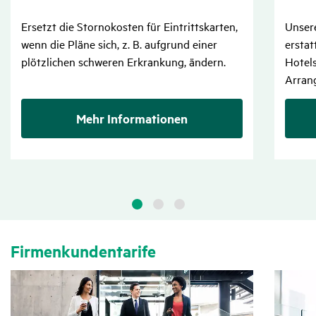
Ersetzt die Stornokosten für Eintrittskarten,
Unser
wenn die Pläne sich, z. B. aufgrund einer
erstat
plötzlichen schweren Erkrankung, ändern.
Hotels
Arran
Mehr Informationen
Firmen­kun­den­ta­rife