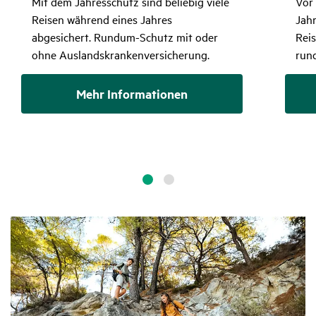
Mit dem Jahresschutz sind beliebig viele
Vor
Reisen während eines Jahres
Jah
abgesichert. Rundum-Schutz mit oder
Rei
ohne Auslandskrankenversicherung.
run
Mehr Informationen