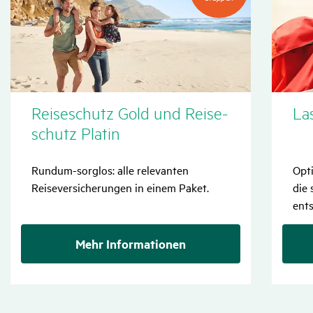
Gruppen
Reise­schutz Gold und Reise­
La
schutz Platin
Rundum-sorglos: alle relevanten
Opti
Reiseversicherungen in einem Paket.
die 
ents
Mehr Informationen