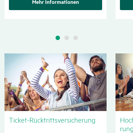
Mehr Informationen
Ticket-Rück­tritts­ver­si­che­rung
Hoch
run