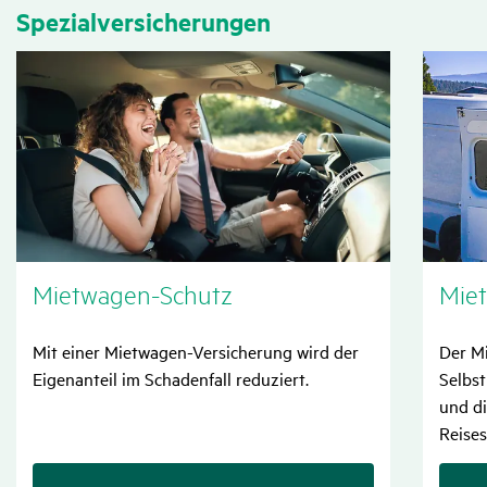
Spezi­al­ver­si­che­rungen
Miet­wagen-Schutz
Mie
Mit einer Mietwagen-Versicherung wird der
Der M
Eigenanteil im Schadenfall reduziert.
Selbst
und di
Reises