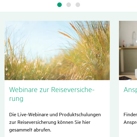
Webi­nare zur Reise­ver­si­che­
Ansp
rung
Die Live-Webinare und Produktschulungen
Finden
zur Reiseversicherung können Sie hier
Anspre
gesammelt abrufen.