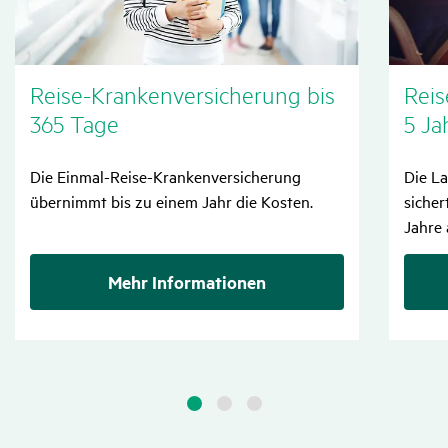
Reise-Kran­ken­ver­si­che­rung bis
Reis
365 Tage
5 Ja
Die Einmal-Reise-Krankenversicherung
Die L
übernimmt bis zu einem Jahr die Kosten.
sicher
Jahre 
Mehr Informationen