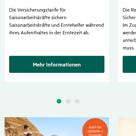
Die Versicherungstarife für
Die Re
Saisonarbeitskräfte sichern
Sicher
Saisonarbeitskräfte und Erntehelfer während
Im Zu
ihres Aufenthaltes in der Erntezeit ab.
werden
unter
muss.
Mehr Informationen
Auch
Auch für
für
(Schüler-)
(Schüler-)
Gruppen