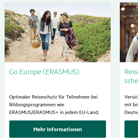
Go Europe (ERASMUS)
Reise
sche
Optimaler Reiseschutz für Teilnehmer bei
Versic
Bildungsprogrammen wie
mit bi
ERASMUS/ERASMUS+ in jedem EU-Land.
Deuts
Mehr Informationen