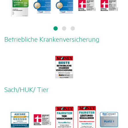
Betrieb­liche Kran­ken­ver­si­che­rung
Sach/​​HUK/ Tier