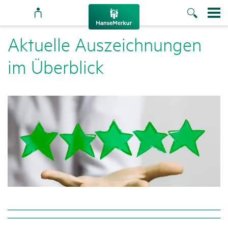
Aktu­elle Auszeich­nungen
im Über­blick