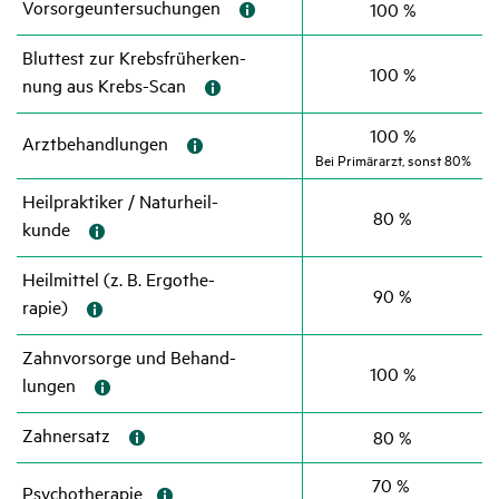
Vorsor­ge­un­ter­su­chungen
100 %
Blut­test zur Krebs­früh­er­ken­
100 %
nung aus Krebs-Scan
100 %
Arzt­be­hand­lungen
Bei Primär­arzt, sonst 80%
Heil­prak­tiker / Natur­heil­
80 %
kunde
Heil­mittel (z. B. Ergo­the­
90 %
rapie)
Zahn­vor­sorge und Behand­
100 %
lungen
Zahn­er­satz
80 %
70 %
Psycho­the­rapie