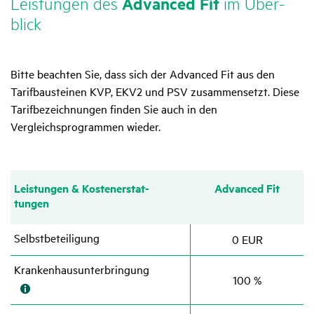
Leis­tungen des
Advanced Fit
im Über­
blick
Bitte beachten Sie, dass sich der Advanced Fit aus den
Tarifbausteinen KVP, EKV2 und PSV zusammensetzt. Diese
Tarifbezeichnungen finden Sie auch in den
Vergleichsprogrammen wieder.
Leis­tungen & Kosten­er­stat­
Advanced Fit
tungen
Selbst­be­tei­li­gung
0 EUR
Kran­ken­haus­un­ter­brin­gung
100 %