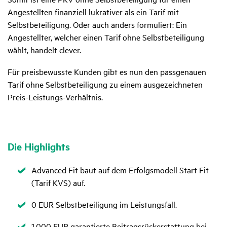
Angestellten finanziell lukrativer als ein Tarif mit
Selbstbeteiligung. Oder auch anders formuliert: Ein
Angestellter, welcher einen Tarif ohne Selbstbeteiligung
wählt, handelt clever.
Für preisbewusste Kunden gibt es nun den passgenauen
Tarif ohne Selbstbeteiligung zu einem ausgezeichneten
Preis-Leistungs-Verhältnis.
Die High­lights
Zutreffend
Advanced Fit baut auf dem Erfolgsmodell Start Fit
(Tarif KVS) auf.
Zutreffend
0 EUR Selbstbeteiligung im Leistungsfall.
Zutreffend
1.000 EUR garantierte Beitragsrückerstattung bei