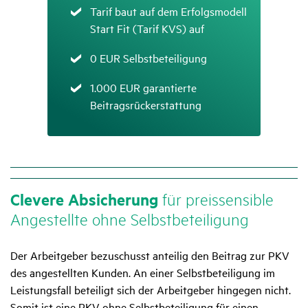
Zutreffend
Tarif baut auf dem Erfolgsmodell
Start Fit (Tarif KVS) auf
Zutreffend
0 EUR Selbstbeteiligung
Zutreffend
1.000 EUR garantierte
Beitragsrückerstattung
Clevere Absi­che­rung
für preis­sen­sible
Ange­stellte ohne Selbst­be­tei­li­gung
Der Arbeitgeber bezuschusst anteilig den Beitrag zur PKV
des angestellten Kunden. An einer Selbstbeteiligung im
Leistungsfall beteiligt sich der Arbeitgeber hingegen nicht.
Somit ist eine PKV ohne Selbstbeteiligung für einen