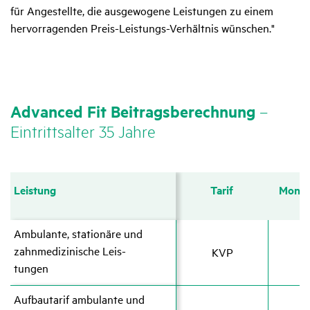
für Angestellte, die ausgewogene Leistungen zu einem
hervorragenden Preis-Leistungs-Verhältnis wünschen."
Advanced Fit Beitrags­be­rech­nung
–
Eintritts­alter 35 Jahre
Leis­tung
Leis­tung
Tarif
Monats
Ambu­lante, statio­näre und
Ambu­lante, statio­näre und
zahn­me­di­zi­ni­sche Leis­
zahn­me­di­zi­ni­sche Leis­
KVP
3
tungen
tungen
Aufbau­tarif ambu­lante und
Aufbau­tarif ambu­lante und