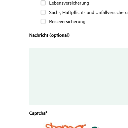
Lebensversicherung
Lebensversicherung
Sach-,
Sach-, Haftpflicht- und Unfallversicher
Haftpflicht-
Reiseversicherung
Reiseversicherung
und
Unfallversicherung
Nachricht (optional)
Captcha*